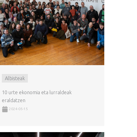
Albisteak
10 urte ekonomia eta lurraldeak
eraldatzen
2024-05-15