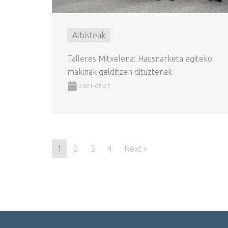
Albisteak
Talleres Mitxelena: Hausnarketa egiteko
makinak gelditzen dituztenak
2021-05-27
1
2
3
4
Next »