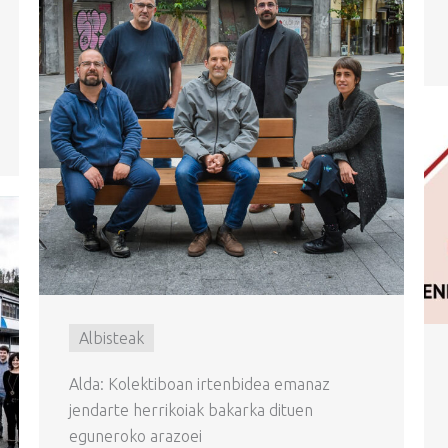
Albisteak
Alda: Kolektiboan irtenbidea emanaz
jendarte herrikoiak bakarka dituen
eguneroko arazoei