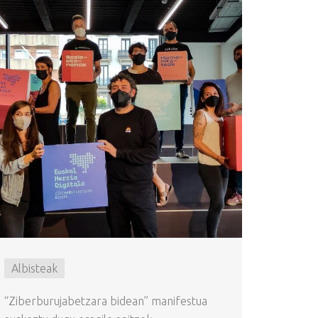
Albisteak
“Ziberburujabetzara bidean” manifestua