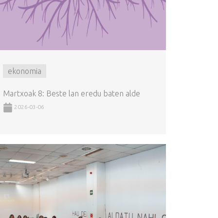
ekonomia
Martxoak 8: Beste lan eredu baten alde
2026-03-06