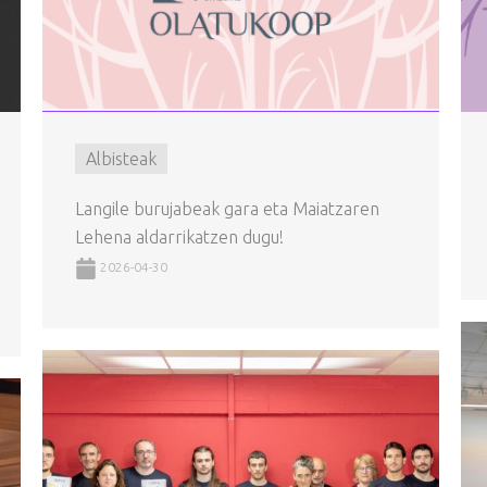
Albisteak
Langile burujabeak gara eta Maiatzaren
Lehena aldarrikatzen dugu!
2026-04-30