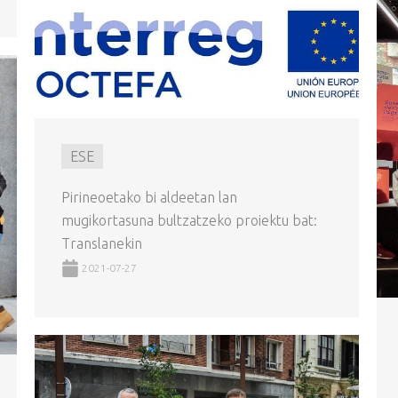
ESE
Pirineoetako bi aldeetan lan
mugikortasuna bultzatzeko proiektu bat:
Translanekin
2021-07-27