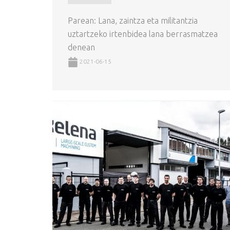
Parean: Lana, zaintza eta militantzia
uztartzeko irtenbidea lana berrasmatzea
denean
2021-06-15