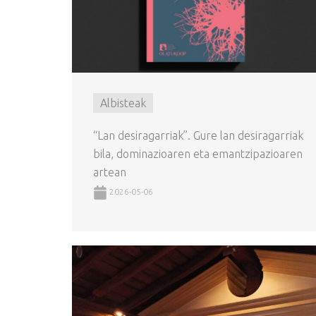
Albisteak
“Lan desiragarriak”. Gure lan desiragarriak
bila, dominazioaren eta emantzipazioaren
artean
2026-05-06