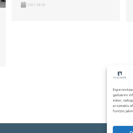
2021-06-02
Esperientzia
gailuaren i
esker, nabi
prozesatu ah
funtzio jaki
O