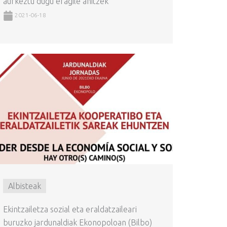
aurkeztu dugu eragile anitzek
2021-06-18
Albisteak
Ekintzailetza sozial eta eraldatzaileari
buruzko jardunaldiak Ekonopoloan (Bilbo)