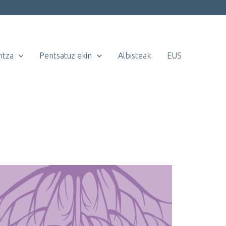
ntza
Pentsatuz ekin
Albisteak
EUS