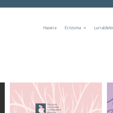
Hasiera
Errizoma
Lurraldeki