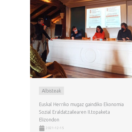
Albisteak
Euskal Herriko mugaz gaindiko Ekonomia
Sozial Eraldatzailearen II.topaketa
Elizondon
2021-12-15