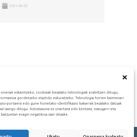
2021-06-02
 onenak eskaintzeko, cookieak bezalako teknologiak erabiltzen ditugu,
nformazioa gordetzeko eta/edo eskuratzeko. Teknologia horien baimenari
gazio-portaera edo gune honetako identifikazio bakarrak bezalako datuak
al izango ditugu. Adostasuna ez onartzea edo kentzea, ezaugarri eta
n batzuetan eragin negatiboa izan dezake.
nartu
Ukatu
Onarpena kudeatu