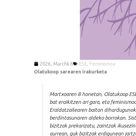
2026, Marchk 6
ESE
,
Feminismoa
Olatukoop sarearen irakurketa
Martxoaren 8 honetan, Olatukoop ESE
bat eraikitzen ari gara, eta feminismo
Eraldatzailearen baitan diharduguno
berdintasunaren aldeko borrokan. Siste
bizitzak prekarizatu, zaintzak ikusezi
aurrean, guk bizitzak erdigunean jar