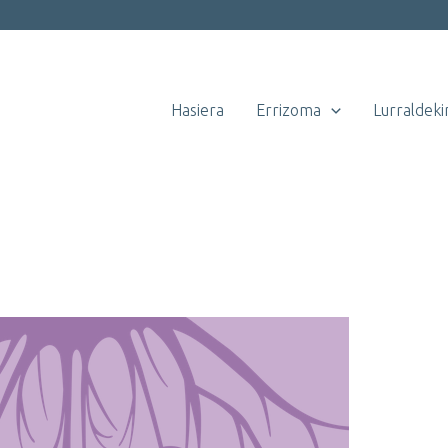
Hasiera
Errizoma
Lurraldeki