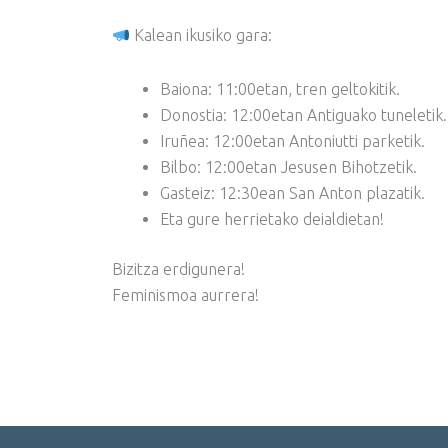
Kalean ikusiko gara:
Baiona: 11:00etan, tren geltokitik.
Donostia: 12:00etan Antiguako tuneletik.
Iruñea: 12:00etan Antoniutti parketik.
Bilbo: 12:00etan Jesusen Bihotzetik.
Gasteiz: 12:30ean San Anton plazatik.
Eta gure herrietako deialdietan!
Bizitza erdigunera!
Feminismoa aurrera!