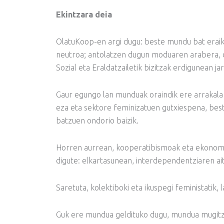
Ekintzara deia
OlatuKoop-en argi dugu: beste mundu bat eraik
neutroa; antolatzen dugun moduaren arabera, d
Sozial eta Eraldatzailetik bizitzak erdigunean j
Gaur egungo lan munduak oraindik ere arrakala h
eza eta sektore feminizatuen gutxiespena, best
batzuen ondorio baizik.
Horren aurrean, kooperatibismoak eta ekonomi
digute: elkartasunean, interdependentziaren ait
Saretuta, kolektiboki eta ikuspegi feministatik
Guk ere mundua geldituko dugu, mundua mugit