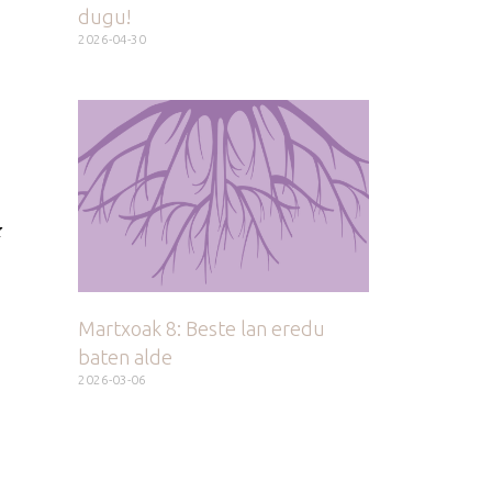
dugu!
2026-04-30
z
Martxoak 8: Beste lan eredu
baten alde
2026-03-06