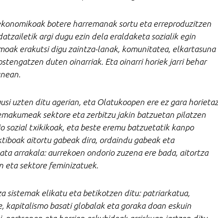
ekonomikoak botere harremanak sortu eta erreproduzitzen
datzailetik argi dugu ezin dela eraldaketa sozialik egin
moak erakutsi digu zaintza-lanak, komunitatea, elkartasuna
ostengatzen duten oinarriak. Eta oinarri horiek jarri behar
unean.
si uzten ditu agerian, eta Olatukoopen ere ez gara horieta
 emakumeak sektore eta zerbitzu jakin batzuetan pilatzen
io sozial txikikoak, eta beste eremu batzuetatik kanpo
ktiboak aitortu gabeak dira, ordaindu gabeak eta
ata arrakala: aurrekoen ondorio zuzena ere bada, aitortza
n eta sektore feminizatuek.
 sistemak elikatu eta betikotzen ditu: patriarkatua,
re, kapitalismo basati globalak eta goraka doan eskuin