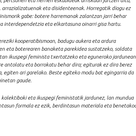
i, pertsonen eta herrien eskubideak arriskuan jartzen ditu,
arrazializatuenak eta disidenteenak. Horregatik diogu ez
inismorik gabe: botere harremanak zalantzan jarri behar
a interdependetzia eta elkartasuna oinarri gisa hartu.
ereziki kooperatibismoan, badugu aukera eta ardura
ren eta boterearen banaketa parekidea sustatzeko, soldata
retan ikuspegi feminista txertatzeko eta eguneroko jardunean
 antolatu eta borrokatu behar dira; egiturak ez dira berez
, egiten ari garelako. Beste egiteko modu bat egingarria da
ginetan gaude.
 kolektiboki eta ikuspegi feministatik jardunez, lan mundua
ntasun formala ez ezik, berdintasun materiala eta benetako