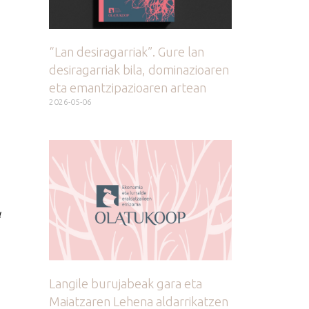
“Lan desiragarriak”. Gure lan
desiragarriak bila, dominazioaren
eta emantzipazioaren artean
2026-05-06
u
Langile burujabeak gara eta
Maiatzaren Lehena aldarrikatzen