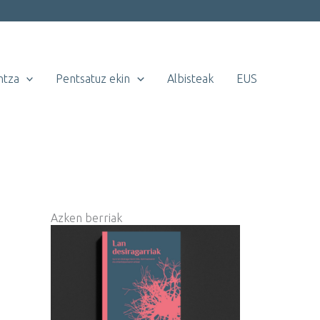
ntza
Pentsatuz ekin
Albisteak
EUS
Azken berriak