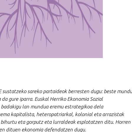
 sustatzeko sareko partaideok berresten dugu: beste mund
a da gure iparra. Euskal Herriko Ekonomia Sozial
k badakigu lan mundua eremu estrategikoa dela
ma kapitalista, heteropatriarkal, kolonial eta arrazistak
n bihurtu eta gorputz eta lurraldeak esplotatzen ditu. Horren
tzen dituen ekonomia defendatzen dugu.