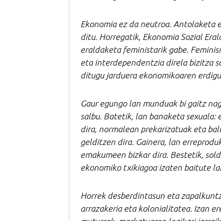
Ekonomia ez da neutroa. Antolaketa 
ditu. Horregatik, Ekonomia Sozial Eral
eraldaketa feministarik gabe. Feminis
eta interdependentzia direla bizitza s
ditugu jarduera ekonomikoaren erdig
Gaur egungo lan munduak bi gaitz nagu
salbu. Batetik, lan banaketa sexuala:
dira, normalean prekarizatuak eta bal
gelditzen dira. Gainera, lan erreprodu
emakumeen bizkar dira. Bestetik, sold
ekonomiko txikiagoa izaten baitute la
Horrek desberdintasun eta zapalkuntza
arrazakeria eta kolonialitatea. Izan e