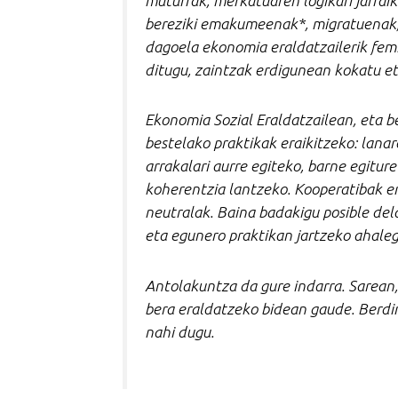
muturrak, merkatuaren logikari jarraik
bereziki emakumeenak*, migratuenak, 
dagoela ekonomia eraldatzailerik fem
ditugu, zaintzak erdigunean kokatu et
Ekonomia Sozial Eraldatzailean, eta b
bestelako praktikak eraikitzeko: lana
arrakalari aurre egiteko, barne egitu
koherentzia lantzeko. Kooperatibak ere
neutralak. Baina badakigu posible dela
eta egunero praktikan jartzeko ahale
Antolakuntza da gure indarra. Sarean,
bera eraldatzeko bidean gaude. Berdi
nahi dugu.