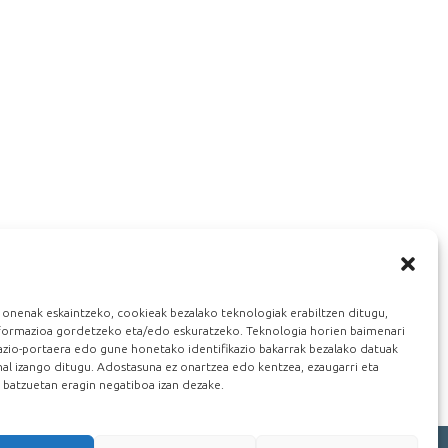
 onenak eskaintzeko, cookieak bezalako teknologiak erabiltzen ditugu,
nformazioa gordetzeko eta/edo eskuratzeko. Teknologia horien baimenari
gazio-portaera edo gune honetako identifikazio bakarrak bezalako datuak
al izango ditugu. Adostasuna ez onartzea edo kentzea, ezaugarri eta
n batzuetan eragin negatiboa izan dezake.