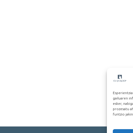
Esperientzia
gailuaren i
esker, nabi
prozesatu ah
funtzio jaki