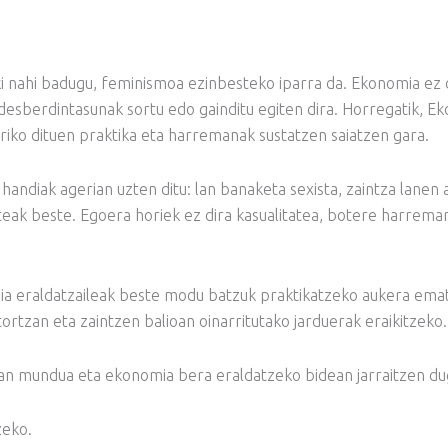
i nahi badugu, feminismoa ezinbesteko iparra da. Ekonomia ez 
esberdintasunak sortu edo gainditu egiten dira. Horregatik, E
arriko dituen praktika eta harremanak sustatzen saiatzen gara.
andiak agerian uzten ditu: lan banaketa sexista, zaintza lanen 
eak beste. Egoera horiek ez dira kasualitatea, botere harreman
a eraldatzaileak beste modu batzuk praktikatzeko aukera ema
ortzan eta zaintzen balioan oinarritutako jarduerak eraikitzeko.
, lan mundua eta ekonomia bera eraldatzeko bidean jarraitzen du
zeko.