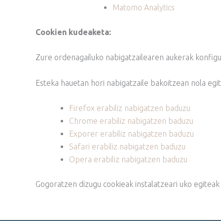
Matomo Analytics
Cookien kudeaketa:
Zure ordenagailuko nabigatzailearen aukerak konfigur
Esteka hauetan hori nabigatzaile bakoitzean nola egit
Firefox erabiliz nabigatzen baduzu
Chrome erabiliz nabigatzen baduzu
Exporer erabiliz nabigatzen baduzu
Safari erabiliz nabigatzen baduzu
Opera erabiliz nabigatzen baduzu
Gogoratzen dizugu cookieak instalatzeari uko egiteak 