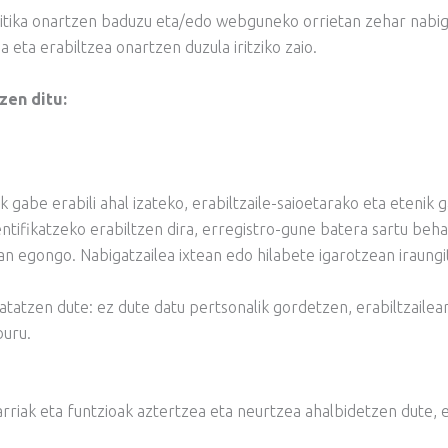
ika onartzen baduzu eta/edo webguneko orrietan zehar nabigat
 eta erabiltzea onartzen duzula iritziko zaio.
zen ditu:
abe erabili ahal izateko, erabiltzaile-saioetarako eta etenik g
entifikatzeko erabiltzen dira, erregistro-gune batera sartu be
n egongo. Nabigatzailea ixtean edo hilabete igarotzean iraungi
tatzen dute: ez dute datu pertsonalik gordetzen, erabiltzailea
uru.
iak eta funtzioak aztertzea eta neurtzea ahalbidetzen dute, 