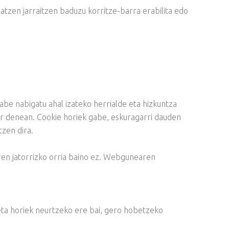
zen jarraitzen baduzu korritze-barra erabilita edo
abe nabigatu ahal izateko herrialde eta hizkuntza
har denean. Cookie horiek gabe, eskuragarri dauden
tzen dira.
ren jatorrizko orria baino ez. Webgunearen
eta horiek neurtzeko ere bai, gero hobetzeko