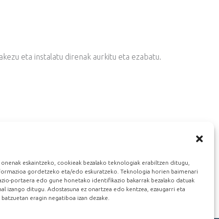
kezu eta instalatu direnak aurkitu eta ezabatu.
 onenak eskaintzeko, cookieak bezalako teknologiak erabiltzen ditugu,
nformazioa gordetzeko eta/edo eskuratzeko. Teknologia horien baimenari
gazio-portaera edo gune honetako identifikazio bakarrak bezalako datuak
e bat zuzen erabiltzea ekidin.
al izango ditugu. Adostasuna ez onartzea edo kentzea, ezaugarri eta
n batzuetan eragin negatiboa izan dezake.