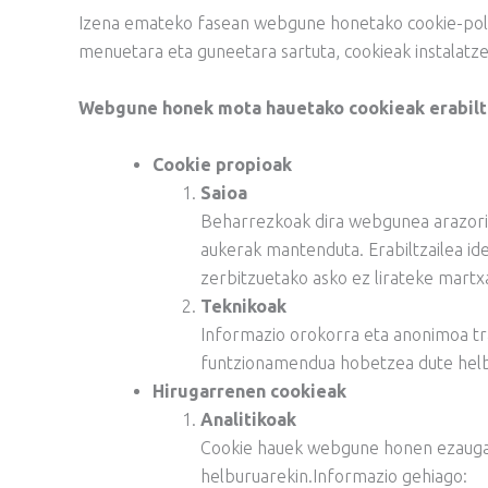
Izena emateko fasean webgune honetako cookie-polit
menuetara eta guneetara sartuta, cookieak instalatzea
Webgune honek mota hauetako cookieak erabilt
Cookie propioak
Saioa
Beharrezkoak dira webgunea arazorik g
aukerak mantenduta. Erabiltzailea id
zerbitzuetako asko ez lirateke martxa
Teknikoak
Informazio orokorra eta anonimoa tra
funtzionamendua hobetzea dute helb
Hirugarrenen cookieak
A
nalitikoak
Cookie hauek webgune honen ezaugarr
helburuarekin.Informazio gehiago: