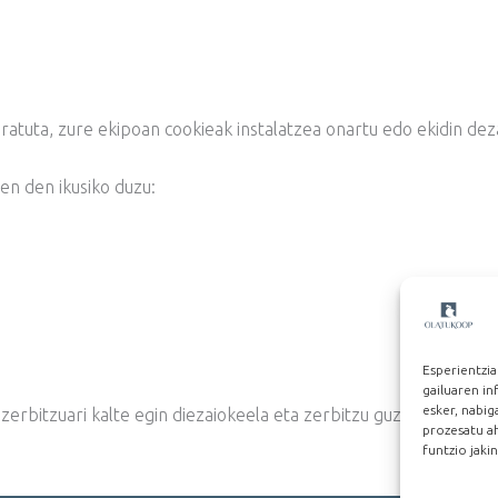
atuta, zure ekipoan cookieak instalatzea onartu edo ekidin deza
en den ikusiko duzu:
Esperientzia
gailuaren i
esker, nabi
zerbitzuari kalte egin diezaiokeela eta zerbitzu guztia edo part
prozesatu ah
funtzio jaki