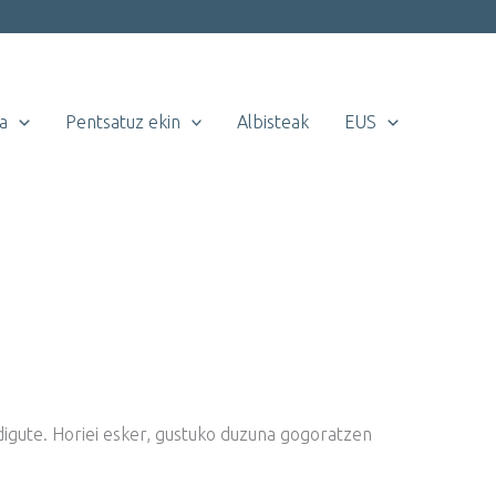
a
Pentsatuz ekin
Albisteak
EUS
digute. Horiei esker, gustuko duzuna gogoratzen