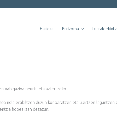
Hasiera
Errizoma
Lurraldekintz
en nabigazioa neurtu eta aztertzeko.
unea nola erabiltzen duzun konparatzen eta ulertzen laguntzen 
ientzia hobea izan dezazun.