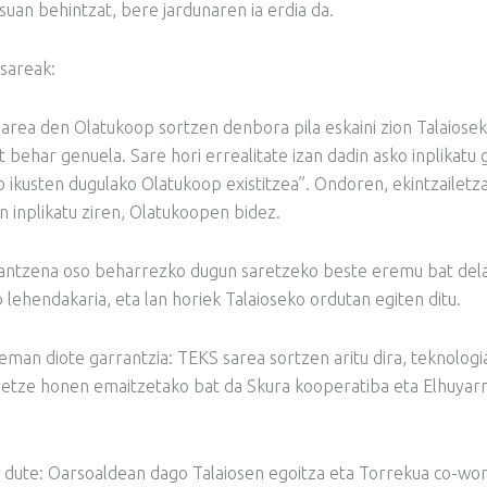
uan behintzat, bere jardunaren ia erdia da.
 sareak:
sarea den Olatukoop sortzen denbora pila eskaini zion Talaiosek
 behar genuela. Sare hori errealitate izan dadin asko inplikatu 
o ikusten dugulako Olatukoop existitzea”. Ondoren, ekintzailetz
inplikatu ziren, Olatukoopen bidez.
inantzena oso beharrezko dugun saretzeko beste eremu bat del
lehendakaria, eta lan horiek Talaioseko ordutan egiten ditu.
eman diote garrantzia: TEKS sarea sortzen aritu dira, teknologi
aretze honen emaitzetako bat da Skura kooperatiba eta Elhuyar
o dute: Oarsoaldean dago Talaiosen egoitza eta Torrekua co-wo