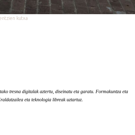
entzien kutxa
tako tresna digitalak aztertu, diseinatu eta garatu. Formakuntza eta
aldatzailea eta teknologia libreak uztartuz.