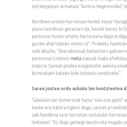
estrategietan asmatuta “kontra-hegemoniko” iza
Berdinen arteko harreman horiek hezur-haragi
plano teorikoan geratzen da, horiek berez bi fo
pertsona horien arteko harremana dago erdigu
garatu ahal izateko motorra”. Proiektu haueta
nahi dituzte, “liberalismoak behartzen gaituen 
pertsonal trinkoen
meta
izateak maila afektibo
indarra. Sareak jendea ezagutzeko aukera emat
komunitate bateko kide babestu sentitzeko”.
Sarea jostea ordu askoko lan kontzientea d
Talaiosen lan komertzial hutsa “oso-oso gutxi” e
beste era batera egiten dugu, sarean proiektat
zati handiena sare horretan sortutako harreman
lantzeari: “Ez dugu gehiegi neurtu eta mugatu 