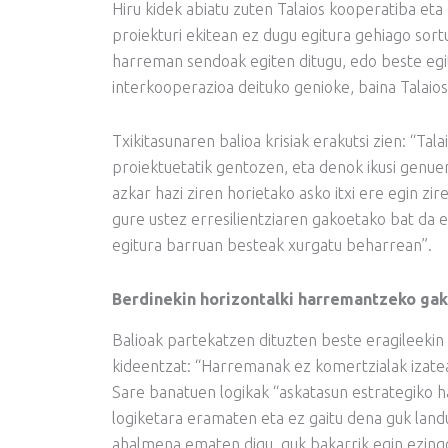
Hiru kidek abiatu zuten Talaios kooperatiba eta
proiekturi ekitean ez dugu egitura gehiago sort
harreman sendoak egiten ditugu, edo beste egit
interkooperazioa deituko genioke, baina Talaio
Txikitasunaren balioa krisiak erakutsi zien: “Ta
proiektuetatik gentozen, eta denok ikusi genue
azkar hazi ziren horietako asko itxi ere egin zi
gure ustez erresilientziaren gakoetako bat da e
egitura barruan besteak xurgatu beharrean”.
Berdinekin horizontalki harremantzeko ga
Balioak partekatzen dituzten beste eragileeki
kideentzat: “Harremanak ez komertzialak izatea,
Sare banatuen logikak “askatasun estrategiko h
logiketara eramaten eta ez gaitu dena guk land
ahalmena ematen digu, guk bakarrik egin ezingo 