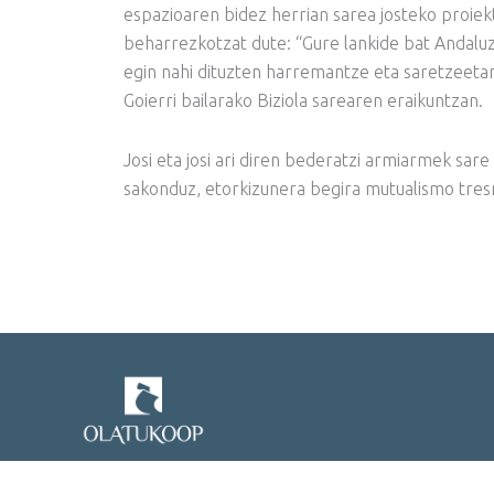
espazioaren bidez herrian sarea josteko proiektu
beharrezkotzat dute: “Gure lankide bat Andaluz
egin nahi dituzten harremantze eta saretzeetar
Goierri bailarako Biziola sarearen eraikuntzan.
Josi eta josi ari diren bederatzi armiarmek sar
sakonduz, etorkizunera begira mutualismo tre