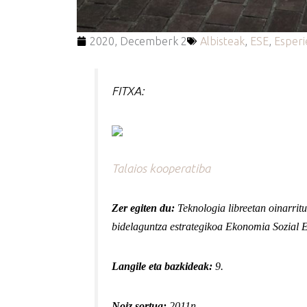
2020, Decemberk 2
Albisteak
,
ESE
,
Esperi
FITXA:
Talaios kooperatiba
Zer egiten du:
Teknologia libreetan oinarritu
bidelaguntza estrategikoa Ekonomia Sozial Er
Langile eta bazkideak:
9.
Noiz sortua:
2011n.