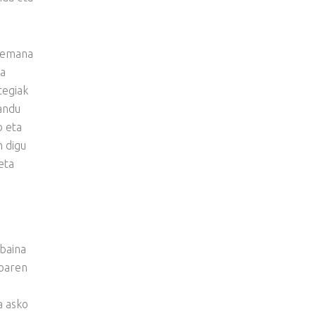
rremana
ta
tegiak
andu
o eta
n digu
eta
 baina
ioaren
a asko