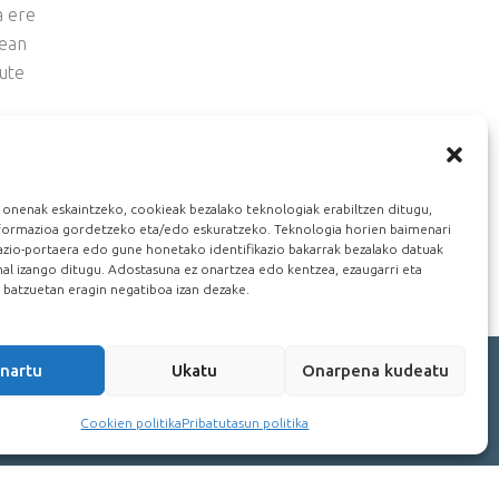
a ere
dean
dute
remanak
 onenak eskaintzeko, cookieak bezalako teknologiak erabiltzen ditugu,
nformazioa gordetzeko eta/edo eskuratzeko. Teknologia horien baimenari
gazio-portaera edo gune honetako identifikazio bakarrak bezalako datuak
al izango ditugu. Adostasuna ez onartzea edo kentzea, ezaugarri eta
n batzuetan eragin negatiboa izan dezake.
nartu
Ukatu
Onarpena kudeatu
Cookien politika
Pribatutasun politika