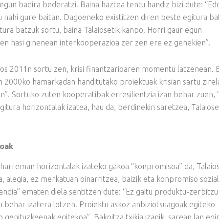
 egun badira bederatzi. Baina haztea tentu handiz bizi dute: “Ed
u nahi gure baitan. Dagoeneko existitzen diren beste egitura ba
ura batzuk sortu, baina Talaiosetik kanpo. Horri gaur egun
sen hasi ginenean interkooperazioa zer zen ere ez genekien”.
laios 2011n sortu zen, krisi finantzarioaren momentu latzenean. 
n 2000ko hamarkadan handitutako proiektuak krisian sartu zirel
ren”. Sortuko zuten kooperatibak erresilientzia izan behar zuen, 
gitura horizontalak izatea, hau da, berdinekin saretzea, Talaios
koak
n harreman horizontalak izateko gakoa “konpromisoa” da, Talaio
 alegia, ez merkatuan oinarritzea, baizik eta konpromiso sozia
andia” ematen diela sentitzen dute: “Ez gaitu produktu-zerbitzu
u behar izatera lotzen. Proiektu askoz anbiziotsuagoak egiteko
genituzkeenak egitekoa”. Bakoitza txikia izanik, sarean lan egi