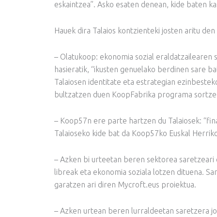
eskaintzea”. Asko esaten denean, kide baten kas
Hauek dira Talaios kontzienteki josten aritu den
– Olatukoop: ekonomia sozial eraldatzailearen 
hasieratik, “ikusten genuelako berdinen sare bat
Talaiosen identitate eta estrategian ezinbestek
bultzatzen duen KoopFabrika programa sortzen 
– Koop57n ere parte hartzen du Talaiosek: “f
Talaioseko kide bat da Koop57ko Euskal Herriko 
– Azken bi urteetan beren sektorea saretzeari 
libreak eta ekonomia soziala lotzen dituena. S
garatzen ari diren Mycroft.eus proiektua.
– Azken urtean beren lurraldeetan saretzera j