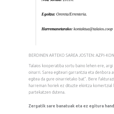
Egoitza:
Orereta/
Errenteria.
Harremanetarako:
kontaktua@talaios.coop
BERDINEN ARTEKO SAREA JOSTEN: AZPI-KO
Talaios kooperatiba sortu baino lehen ere, argi
oinarri. Sarea egiteari garrantzia eta denbora
egitea da gure oinarrietako bat”. Bere faktura
harreman horiek ez dituzte ekintza komertzial 
partekatzen dutena.
Zergatik sare banatuak eta ez egitura hand