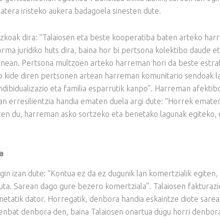
tera iristeko aukera badagoela sinesten dute.
zkoak dira: “Talaiosen eta beste kooperatiba baten arteko ha
rma juridiko huts dira, baina hor bi pertsona kolektibo daude e
nean. Pertsona multzoen arteko harreman hori da beste estra
ko kide diren pertsonen artean harreman komunitario sendoak l
indibidualizazio eta familia esparrutik kanpo”. Harreman afektib
an erresilientzia handia ematen duela argi dute: “Horrek emate
en du, harreman asko sortzeko eta benetako lagunak egiteko, 
a
gin izan dute: “Kontua ez da ez dugunik lan komertzialik egiten,
uta. Sarean dago gure bezero komertziala”. Talaiosen fakturaz
etatik dator. Horregatik, denbora handia eskaintze diote sarea
zenbat denbora den, baina Talaiosen onartua dugu horri denbor