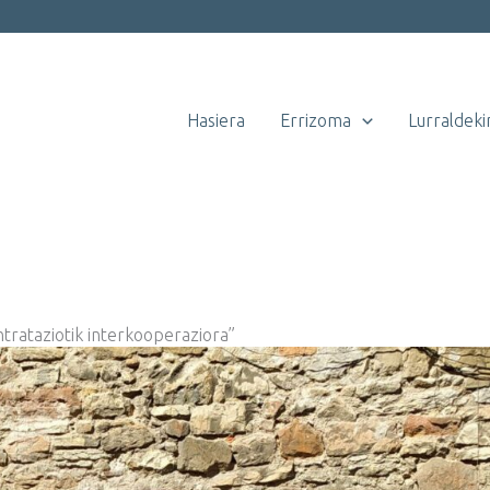
Hasiera
Errizoma
Lurraldeki
ntrataziotik interkooperaziora”