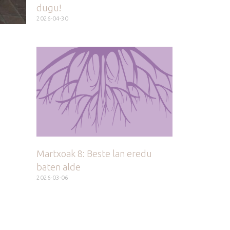
dugu!
2026-04-30
Martxoak 8: Beste lan eredu
baten alde
2026-03-06