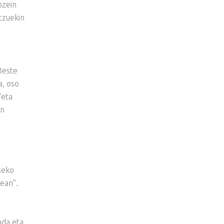
ozein
tzuekin
Beste
a, oso
“eta
en
seko
lean”.
nda eta