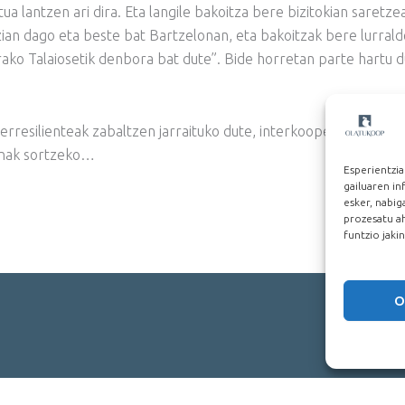
a lantzen ari dira. Eta langile bakoitza bere bizitokian saretze
ian dago eta beste bat Bartzelonan, eta bakoitzak bere lurral
ako Talaiosetik denbora bat dute”. Bide horretan parte hartu 
e erresilienteak zabaltzen jarraituko dute, interkooperazio har
snak sortzeko…
Esperientzia
gailuaren i
esker, nabi
prozesatu ah
funtzio jaki
O