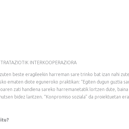
NTRATAZIOTIK INTERKOOPERAZIORA
 zuten beste eragileekin harreman sare trinko bat izan nahi zute
 asko ematen diote eguneroko praktikan: “Egiten dugun guztia sa
zioaren zati handiena sareko harremanetatik lortzen dute, baina
hutsen bidez lantzen. “Konpromiso soziala” da proiektuetan era
itu?