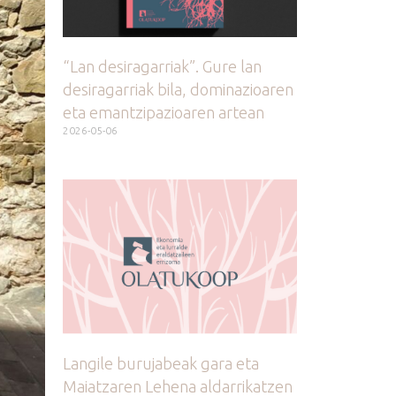
“Lan desiragarriak”. Gure lan
desiragarriak bila, dominazioaren
eta emantzipazioaren artean
2026-05-06
Langile burujabeak gara eta
Maiatzaren Lehena aldarrikatzen