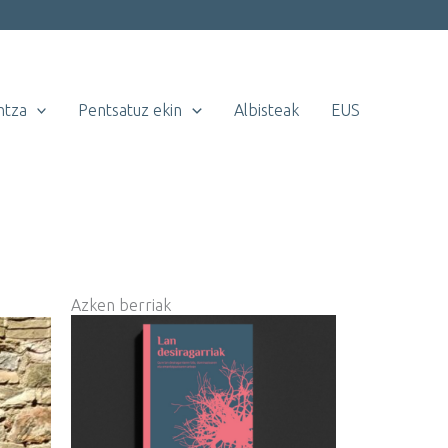
ntza
Pentsatuz ekin
Albisteak
EUS
Azken berriak