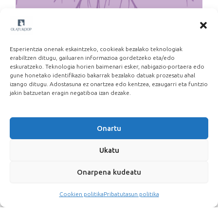
Martxoak 8: Beste lan eredu baten alde
2026-03-06
Esperientzia onenak eskaintzeko, cookieak bezalako teknologiak
erabiltzen ditugu, gailuaren informazioa gordetzeko eta/edo
eskuratzeko. Teknologia horien baimenari esker, nabigazio-portaera edo
gune honetako identifikazio bakarrak bezalako datuak prozesatu ahal
izango ditugu. Adostasuna ez onartzea edo kentzea, ezaugarri eta funtzio
jakin batzuetan eragin negatiboa izan dezake.
Onartu
Ukatu
Onarpena kudeatu
Cookien politika
Pribatutasun politika
[Olatukoop CC-BY-SA-P2P]
Cookien politika