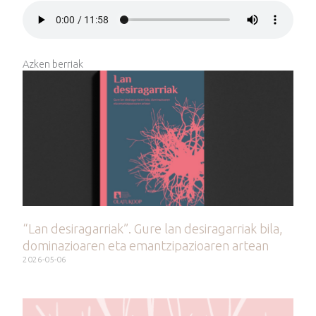
Azken berriak
“Lan desiragarriak”. Gure lan desiragarriak bila,
dominazioaren eta emantzipazioaren artean
2026-05-06