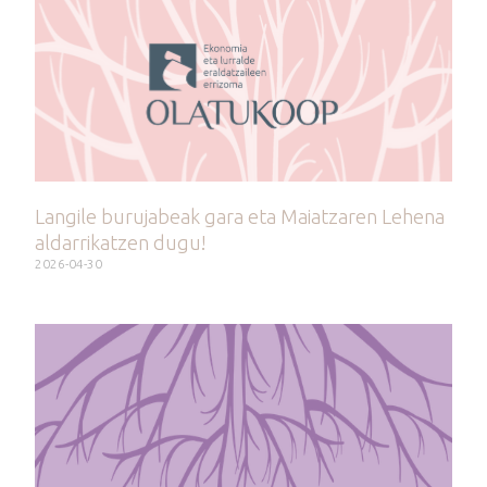
Langile burujabeak gara eta Maiatzaren Lehena
aldarrikatzen dugu!
2026-04-30