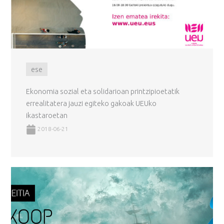
ese
Ekonomia sozial eta solidarioan printzipioetatik
errealitatera jauzi egiteko gakoak UEUko
ikastaroetan
2018-06-21