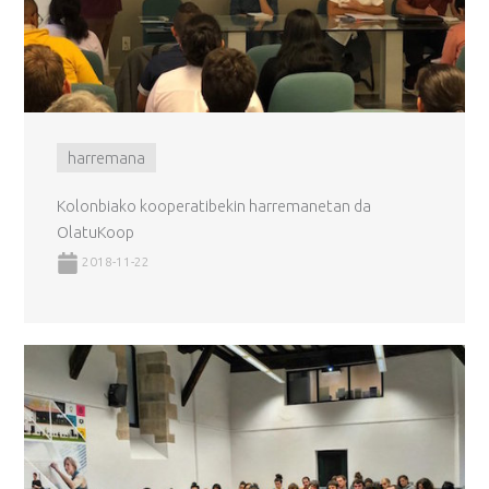
harremana
Kolonbiako kooperatibekin harremanetan da
OlatuKoop
2018-11-22