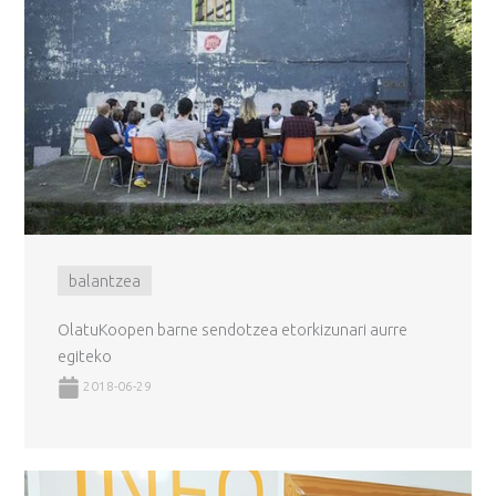
balantzea
OlatuKoopen barne sendotzea etorkizunari aurre
egiteko
2018-06-29