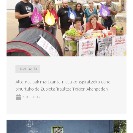
akanpada
Alternatibak martxan jarri eta konspiratzeko gune
bihurtuko da Zubieta ‘Iraultza Txikien Akanpadan’
2018-09-17