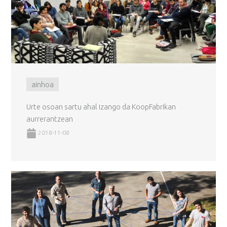
ainhoa
Urte osoan sartu ahal izango da KoopFabrikan
aurrerantzean
2018-11-08