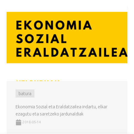
batura
Ekonomia Sozial eta Eraldatzailea indartu, elkar
ezagutu eta saretzeko jardunaldiak
2018-05-14