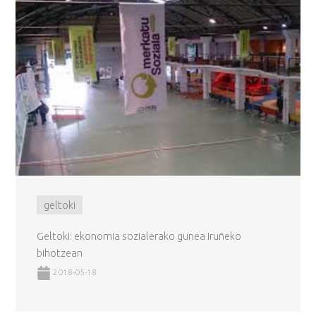
geltoki
Geltoki: ekonomia sozialerako gunea Iruñeko
bihotzean
2018-05-18