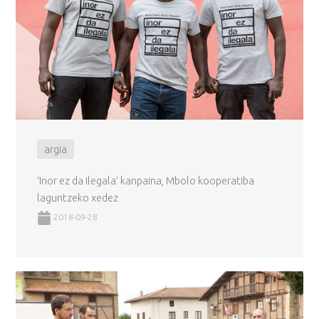
argia
‘Inor ez da ilegala’ kanpaina, Mbolo kooperatiba
laguntzeko xedez
2018-09-28