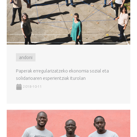
andoni
Paperak erregularizatzeko ekonomia sozial eta
solidarioaren esperientziak Iturolan
2018-10-11