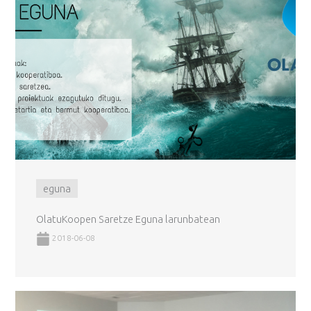
eguna
OlatuKoopen Saretze Eguna larunbatean
2018-06-08