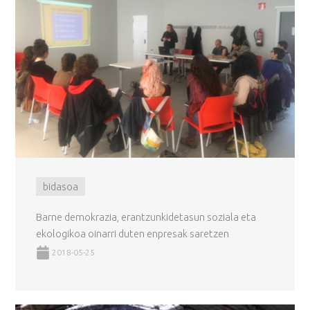
bidasoa
Barne demokrazia, erantzunkidetasun soziala eta
ekologikoa oinarri duten enpresak saretzen
2018-05-25