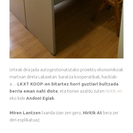
Urteak dira jada autogestionatutako proiektu ekonomikoak
martxan direla Lakaxitan: baratza kooperatibak, hacklab-
a…
LKXT KOOP-en bitartez horri guztiari bultzada
berria eman nahi diote
, eta horixe azaldu zuten
Hiritik At
-
eko kide
Andoni Egiak
.
Miren Lantzen
txanda izan zen gero,
Hiritik At
bera zer
den esplikatuaz.