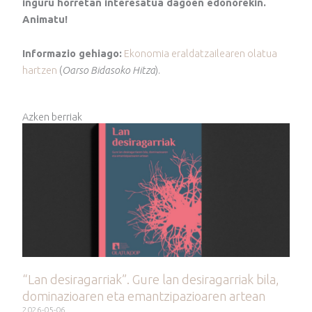
inguru horretan interesatua dagoen edonorekin.
Animatu!
Informazio gehiago:
Ekonomia eraldatzailearen olatua
hartzen
(
Oarso Bidasoko Hitza
).
Azken berriak
“Lan desiragarriak”. Gure lan desiragarriak bila,
dominazioaren eta emantzipazioaren artean
2026-05-06