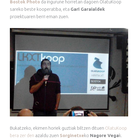
Bostok Photo
da ingurune horretan dagoen OlatuKoop
sareko beste kooperatiba, eta
Gari Garaialdek
proiektuaren berri eman zuen.
Bukatzeko, ekimen horiek guztiak biltzen dituen
OlatuKoop
bera zer den
azaldu zuen
Sorginetxe
ko
Nagore Vega
k.