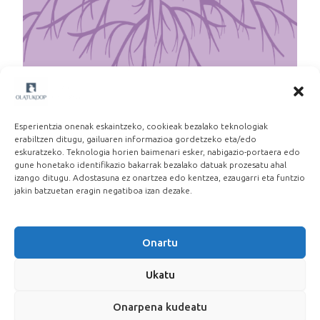
Martxoak 8: Beste lan eredu baten alde
2026-03-06
Esperientzia onenak eskaintzeko, cookieak bezalako teknologiak
erabiltzen ditugu, gailuaren informazioa gordetzeko eta/edo
eskuratzeko. Teknologia horien baimenari esker, nabigazio-portaera edo
gune honetako identifikazio bakarrak bezalako datuak prozesatu ahal
izango ditugu. Adostasuna ez onartzea edo kentzea, ezaugarri eta funtzio
jakin batzuetan eragin negatiboa izan dezake.
Onartu
Ukatu
Onarpena kudeatu