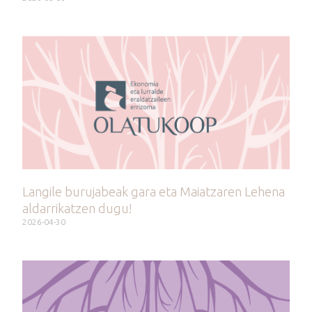
Langile burujabeak gara eta Maiatzaren Lehena
aldarrikatzen dugu!
2026-04-30