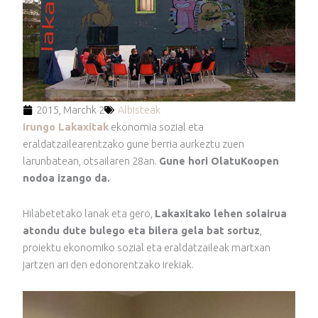
2015, Marchk 2
Albisteak
Irungo Lakaxitak
ekonomia sozial eta
eraldatzailearentzako gune berria aurkeztu zuen
larunbatean, otsailaren 28an.
Gune hori OlatuKoopen
nodoa izango da.
Hilabetetako lanak eta gero,
Lakaxitako lehen solairua
atondu dute bulego eta bilera gela bat sortuz
,
proiektu ekonomiko sozial eta eraldatzaileak martxan
jartzen ari den edonorentzako irekiak.