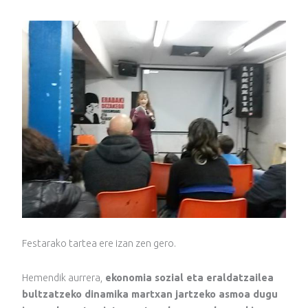
Festarako tartea ere izan zen gero.
Hemendik aurrera,
ekonomia sozial eta eraldatzailea
bultzatzeko dinamika martxan jartzeko asmoa dugu