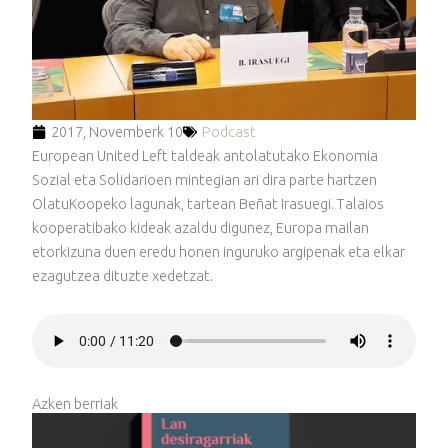
2017, Novemberk 10
Podcast
European United Left taldeak antolatutako Ekonomia
Sozial eta Solidarioen mintegian ari dira parte hartzen
OlatuKoopeko lagunak, tartean Beñat Irasuegi. Talaios
kooperatibako kideak azaldu digunez, Europa mailan
etorkizuna duen eredu honen inguruko argipenak eta elkar
ezagutzea dituzte xedetzat.
Azken berriak