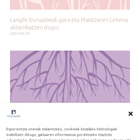
Langile burujabeak gara eta Maiatzaren Lehena
aldarrikatzen dugu!
2026-04-30
Martxoak 8: Beste lan eredu baten alde
2026-03-06
Esperientzia onenak eskaintzeko, cookieak bezalako teknologiak
erabiltzen ditugu, gailuaren informazioa gordetzeko eta/edo