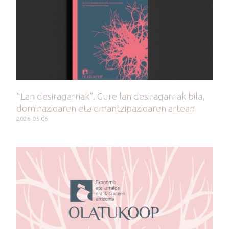
“Lan desiragarriak”. Gure lan desiragarriak bila,
dominazioaren eta emantzipazioaren artean
2026-05-06