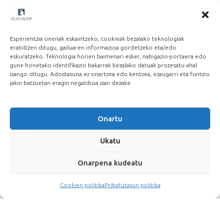
Martxoak 8: Beste lan eredu baten alde
2026-03-06
Esperientzia onenak eskaintzeko, cookieak bezalako teknologiak
erabiltzen ditugu, gailuaren informazioa gordetzeko eta/edo
eskuratzeko. Teknologia horien baimenari esker, nabigazio-portaera edo
gune honetako identifikazio bakarrak bezalako datuak prozesatu ahal
izango ditugu. Adostasuna ez onartzea edo kentzea, ezaugarri eta funtzio
jakin batzuetan eragin negatiboa izan dezake.
Onartu
Ukatu
Onarpena kudeatu
Cookien politika
Pribatutasun politika
[Olatukoop CC-BY-SA-P2P]
Cookien politika
Pribatutasun politika