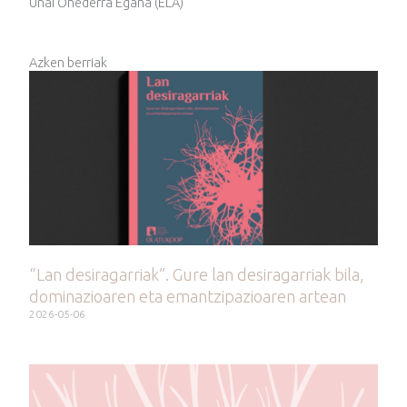
Unai Oñederra Egaña (ELA)
Azken berriak
“Lan desiragarriak”. Gure lan desiragarriak bila,
dominazioaren eta emantzipazioaren artean
2026-05-06