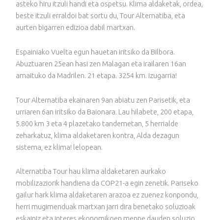
asteko hiru itzuli handi eta ospetsu. Klima aldaketak, ordea,
beste itzuli erraldoi bat sortu du, Tour Alternatiba, eta
aurten bigarren edizioa dabil martxan.
Espainiako Vuelta egun hauetan iritsiko da Bilbora.
Abuztuaren 25ean hasi zen Malagan eta irailaren 16an
amaituko da Madrilen. 21 etapa. 3254 km. Izugarria!
Tour Alternatiba ekainaren 9an abiatu zen Parisetik, eta
urriaren 6an iritsiko da Baionara. Lau hilabete, 200 etapa,
5.800 km 3 eta 4 plazetako tandemetan, 5 herrialde
zeharkatuz, klima aldaketaren kontra, Alda dezagun
sistema, ez klima! lelopean.
Alternatiba Tour hau klima aldaketaren aurkako
mobilizaziorik handiena da COP21-a egin zenetik. Pariseko
gailur hark klima aldaketaren arazoa ez zuenez konpondu,
herri mugimenduak martxan jarri dira benetako soluzioak
eskainiz eta interes ekonomikoen menpe dauden soluzio