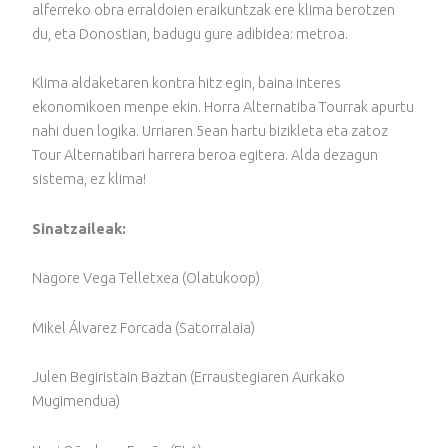
alferreko obra erraldoien eraikuntzak ere klima berotzen
du, eta Donostian, badugu gure adibidea: metroa.
Klima aldaketaren kontra hitz egin, baina interes
ekonomikoen menpe ekin. Horra Alternatiba Tourrak apurtu
nahi duen logika. Urriaren 5ean hartu bizikleta eta zatoz
Tour Alternatibari harrera beroa egitera. Alda dezagun
sistema, ez klima!
Sinatzaileak:
Nagore Vega Telletxea (Olatukoop)
Mikel Álvarez Forcada (Satorralaia)
Julen Begiristain Baztan (Erraustegiaren Aurkako
Mugimendua)