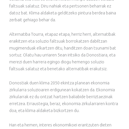
faltsuak salatuz. Diru nahiak eta pertsonen beharrak ez
datoz bat. Klima aldaketa gelditzeko pintura berdea baina
zerbait gehiago behar da.
Alternatiba Tourra, etapaz etapa, herriz herri, alternatibak
eraikitzen eta soluzio faltsuak borrokatzen dabiltzan
mugimenduak elkartzen ditu, handitzen doan tsunami bat
sortuz. Olatu hau urriaren 5ean iritsiko da Donostiara, eta
merezi duen harrera egingo diogu hemengo soluzio
faltsuak salatuz eta benetako alternatibak erakutsiz.
Donostiak duen klima 2050 ekintza planean ekonomia
zirkularra soluzioaren erdigunean kokatzen da. Ekonomia
zirkularrak ez du ontzat hartzen baliabide berriztaezinak
erretzea. Erraustegia, beraz, ekonomia zirkularraren kontra
doa, eta klima aldaketa bizkortzen du.
Han eta hemen, interes ekonomikoei erantzuten dieten