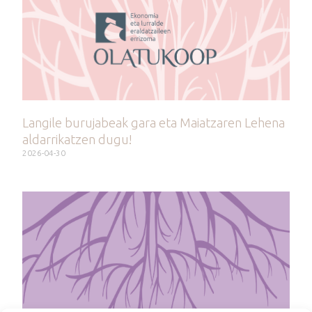
Langile burujabeak gara eta Maiatzaren Lehena
aldarrikatzen dugu!
2026-04-30