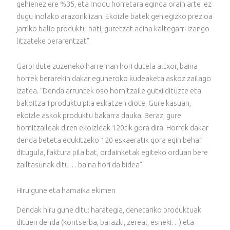
gehienez ere %35, eta modu horretara eginda orain arte ez
dugu inolako arazorik izan. Ekoizle batek gehiegizko prezioa
jarriko balio produktu bati, guretzat adina kaltegarri izango
litzateke berarentzat”.
Garbi dute zuzeneko harreman hori dutela altxor, baina
horrek berarekin dakar eguneroko kudeaketa askoz zailago
izatea. “Denda arruntek oso hornitzaile gutxi dituzte eta
bakoitzari produktu pila eskatzen diote. Gure kasuan,
ekoizle askok produktu bakarra dauka. Beraz, gure
hornitzaileak diren ekoizleak 120tik gora dira. Horrek dakar
denda beteta edukitzeko 120 eskaeratik gora egin behar
ditugula, faktura pila bat, ordainketak egiteko orduan bere
zailtasunak ditu… baina hori da bidea”.
Hiru gune eta hamaika ekimen
Dendak hiru gune ditu: harategia, denetariko produktuak
dituen denda (kontserba, barazki, zereal, esneki…) eta