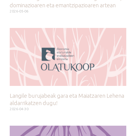
dominazioaren eta emantzipazioaren artean
2026-05-06
Langile burujabeak gara eta Maiatzaren Lehena
aldarrikatzen dugu!
2026-04-30