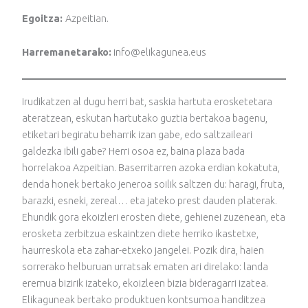
Egoitza:
Azpeitian.
Harremanetarako:
info@elikagunea.eus
Irudikatzen al dugu herri bat, saskia hartuta erosketetara
ateratzean, eskutan hartutako guztia bertakoa bagenu,
etiketari begiratu beharrik izan gabe, edo saltzaileari
galdezka ibili gabe? Herri osoa ez, baina plaza bada
horrelakoa Azpeitian. Baserritarren azoka erdian kokatuta,
denda honek bertako jeneroa soilik saltzen du: haragi, fruta,
barazki, esneki, zereal… eta jateko prest dauden platerak.
Ehundik gora ekoizleri erosten diete, gehienei zuzenean, eta
erosketa zerbitzua eskaintzen diete herriko ikastetxe,
haurreskola eta zahar-etxeko jangelei. Pozik dira, haien
sorrerako helburuan urratsak ematen ari direlako: landa
eremua bizirik izateko, ekoizleen bizia bideragarri izatea.
Elikaguneak bertako produktuen kontsumoa handitzea