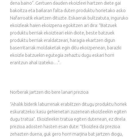
dena baino”. Gertuen dauden ekoizleei hartzen diete gai
bakoitza eta bailaran falta duten produktu horietako asko
Nafarroatik ekartzen dituzte. Eskaerak bultzatuta, inguruko
ekoizleak haien ekoizpena egokitzen ari dira: “Batzuek
produktu berriak ekoizteari ekin diote, beste batzuek
produktu berriak eraldatzeari, haragia ekartzen digun
baserritarrak moldaketak egin ditu ekoizpenean, barazki
ekoizle batzuekin egutegia zehaztu dugu eskari horri
erantzun ahal izateko…”.
Norberak jartzen dio bere lanari prezioa
“Ahalik biderik laburrenak erabiltzen ditugu produktu horiek
eskuratzeko: kasu gehienetan zuzenean ekoizleekin egiten
dugu tratua”. Ekoizleekin tratua egiten dutenean, ez direla
prezioa adosten hasten esan dute: “Ekoizlea da prezioa
zehazten duena, guk gero horri marjina bat jartzen diogu,