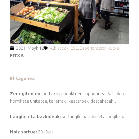
2021, Mayk 12
Albisteak
,
ESE
,
Esperientzien kutxa
FITXA
Elikagunea
Zer egiten du:
bertako produktuen topagunea. Saltokia,
horniketa unitatea, tailerrak, ikastaroak, dastaketak…
Langile eta bazkideak:
sei langile bazkide eta langile bat.
Noiz sortua:
2018an.