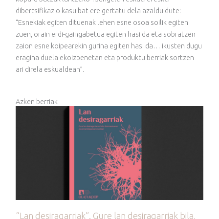
dibertsifikazio kasu bat ere gertatu dela azaldu dute:
“Esnekiak egiten dituenak lehen esne osoa soilik egiten
zuen, orain erdi-gaingabetua egiten hasi da eta sobratzen
zaion esne koipearekin gurina egiten hasi da… ikusten dugu
eragina duela ekoizpenetan eta produktu berriak sortzen
ari direla eskualdean”.
Azken berriak
“Lan desiragarriak”. Gure lan desiragarriak bila,