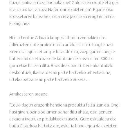
duzue, baina arroza badaukazue? Galdetzen digute eta guk
erantzun: bai, arroza Nafarroan ekoizten da”. Eguneroko
erosketaren bidez heziketan eta jakintzan eragiten ari da
Elikagunea.
Hiru urteotan Artxara kooperatibaren zenbakiek ere
adierazten dute proiektuaren arrakasta: hiru langile hasi
ziren eta egun sei langile bazkide dira, zazpigarren langile
bat ere ari da eta bazkide kontsumitzaileak diren 300dik
gora etxe biltzen ditu. Bazkideak baditu bere abantailak:
deskontuak, ikastaroetan parte hartzeko lehentasuna,
urteko batzarrean parte hartzeko aukera…
Arrakastaren arazoa
“Eduki dugun arazorik handiena produktu falta izan da. Ongi
hasi ginen, baina bolumenak handitu ahala, ezin genuen
eskaera inguruko produktuekin asetu. Gure eskualdea eta
baita Gipuzkoa hartuta ere, eskaria handiagoa da ekoizten