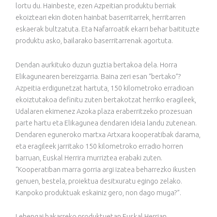
lortu du. Hainbeste, ezen Azpeitian produktu berriak
ekoizteari ekin dioten hainbat baserritarrek, herritarren
eskaerak bultzatuta. Eta Nafarroatik ekarri behar baitituzte
produktu asko, bailarako baserritarrenak agortuta.
Dendan aurkituko duzun guztia bertakoa dela. Horra
Elikagunearen bereizgarria. Baina zeri esan “bertako”?
Azpeitia erdigunetzat hartuta, 150 kilometroko erradioan
ekoiztutakoa definitu zuten bertakotzat herriko eragileek,
Udalaren ekimenez Azoka plaza eraberritzeko prozesuan
parte hartu eta Elikagunea dendaren ideia landu zutenean.
Dendaren eguneroko martxa Artxara kooperatibak darama,
eta eragileek jarritako 150 kilometroko erradio horren
barruan, Euskal Herrira murriztea erabaki zuten.
“Kooperatiban marra gorria argi izatea beharrezko ikusten
genuen, bestela, proiektua desitxuratu egingo zelako.
Kanpoko produktuak eskainiz gero, non dago muga?”.
Lehengai bakarreko produktuetan Euskal Herrian