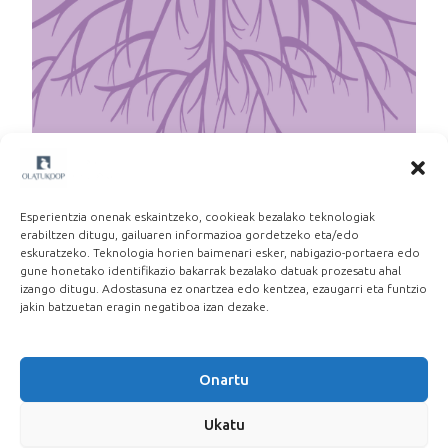
Martxoak 8: Beste lan eredu baten alde
2026-03-06
Esperientzia onenak eskaintzeko, cookieak bezalako teknologiak
erabiltzen ditugu, gailuaren informazioa gordetzeko eta/edo
eskuratzeko. Teknologia horien baimenari esker, nabigazio-portaera edo
gune honetako identifikazio bakarrak bezalako datuak prozesatu ahal
izango ditugu. Adostasuna ez onartzea edo kentzea, ezaugarri eta funtzio
jakin batzuetan eragin negatiboa izan dezake.
Onartu
Ukatu