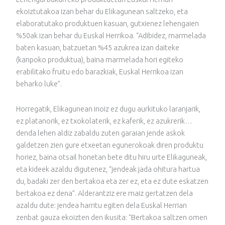
ekoiztutakoa izan behar du Elikagunean saltzeko, eta
elaboratutako produktuen kasuan, gutxienez lehengaien
%50ak izan behar du Euskal Herrikoa. “Adibidez, marmelada
baten kasuan, batzuetan %45 azukrea izan daiteke
(kanpoko produktua), baina marmelada hori egiteko
erabilitako fruitu edo barazkiak, Euskal Herrikoa izan
beharko luke”.
Horregatik, Elikagunean inoiz ez dugu aurkituko laranjarik,
ez platanorik, ez txokolaterik, ez kaferik, ez azukrerik…
denda lehen aldiz zabaldu zuten garaian jende askok
galdetzen zien gure etxeetan egunerokoak diren produktu
horiez, baina otsail honetan bete ditu hiru urte Elikaguneak,
eta kideek azaldu digutenez, “jendeak jada ohitura hartua
du, badaki zer den bertakoa eta zer ez, eta ez dute eskatzen
bertakoa ez dena”. Alderantziz ere maiz gertatzen dela
azaldu dute: jendea harritu egiten dela Euskal Herrian
zenbat gauza ekoizten den ikusita: “Bertakoa saltzen omen