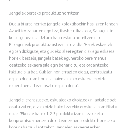
Jangelak bertako produktuz hornitzen
Duela bi urte herriko jangela kolektiboekin hasi ziren lanean:
Azpeitiko zaharren egoitza, Ikasberri Ikastola, Sanagustin
kulturgunea eta Uztaro haurreskola hornitzen ditu
Elikaguneak produktuz astean hiru aldiz. “Haiek eskaerak
egiten dizkigute, eta guk ekoizleei egiten dizkiegu eskaera
horiek: bestela, jangela batek eguneroko bere menua
osatzeko eskaera pila egin behar ditu, eta ordaintzeko
faktura pila bat. Guk lan hori errazten diegu, zentralizatu
egiten dugu lan hori eta haien asteko eskaera ekoizle
ezberdinen artean osatu egiten dugu”.
Jangelei erantzuteko, eskualdeko ekoizleekin lantalde bat
osatu zuten, eta ekoizle bakoitzarekin erosketa planifikatu
dute: “Ekoizle batek 1-2-3 produktu izan ditzake eta
konpromisoa hartzen du urtean zehar produktu horietako
kopuru batzuk lantzeko”. Jangelen eskaerei esker