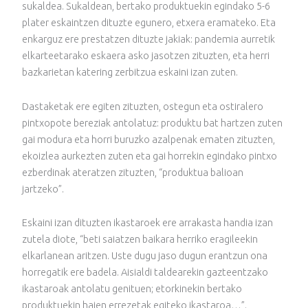
sukaldea. Sukaldean, bertako produktuekin egindako 5-6
plater eskaintzen dituzte egunero, etxera eramateko. Eta
enkarguz ere prestatzen dituzte jakiak: pandemia aurretik
elkarteetarako eskaera asko jasotzen zituzten, eta herri
bazkarietan katering zerbitzua eskaini izan zuten.
Dastaketak ere egiten zituzten, ostegun eta ostiralero
pintxopote bereziak antolatuz: produktu bat hartzen zuten
gai modura eta horri buruzko azalpenak ematen zituzten,
ekoizlea aurkezten zuten eta gai horrekin egindako pintxo
ezberdinak ateratzen zituzten, “produktua balioan
jartzeko”.
Eskaini izan dituzten ikastaroek ere arrakasta handia izan
zutela diote, “beti saiatzen baikara herriko eragileekin
elkarlanean aritzen. Uste dugu jaso dugun erantzun ona
horregatik ere badela. Aisialdi taldearekin gazteentzako
ikastaroak antolatu genituen; etorkinekin bertako
produktuekin haien errezetak egiteko ikastaroa…”.