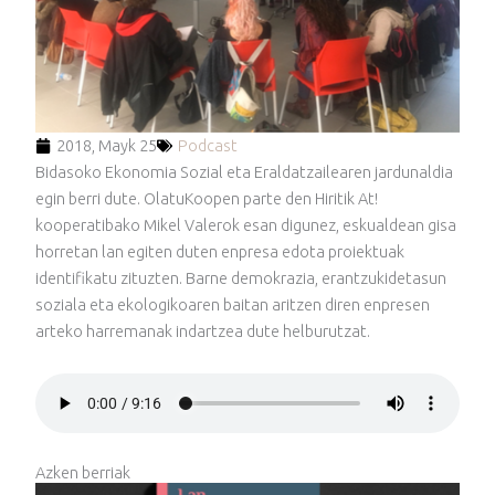
2018, Mayk 25
Podcast
Bidasoko Ekonomia Sozial eta Eraldatzailearen jardunaldia
egin berri dute. OlatuKoopen parte den Hiritik At!
kooperatibako Mikel Valerok esan digunez, eskualdean gisa
horretan lan egiten duten enpresa edota proiektuak
identifikatu zituzten. Barne demokrazia, erantzukidetasun
soziala eta ekologikoaren baitan aritzen diren enpresen
arteko harremanak indartzea dute helburutzat.
Azken berriak