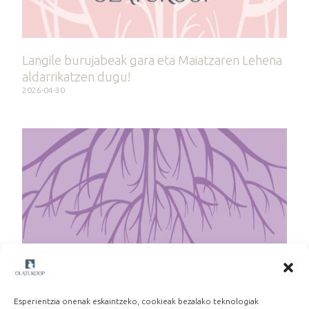
Langile burujabeak gara eta Maiatzaren Lehena
aldarrikatzen dugu!
2026-04-30
Martxoak 8: Beste lan eredu baten alde
2026-03-06
Esperientzia onenak eskaintzeko, cookieak bezalako teknologiak