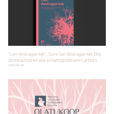
“Lan desiragarriak”. Gure lan desiragarriak bila,
dominazioaren eta emantzipazioaren artean
2026-05-06