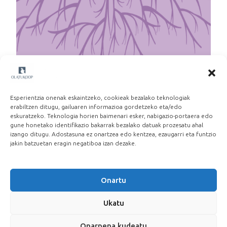
Martxoak 8: Beste lan eredu baten alde
2026-03-06
Esperientzia onenak eskaintzeko, cookieak bezalako teknologiak
erabiltzen ditugu, gailuaren informazioa gordetzeko eta/edo
eskuratzeko. Teknologia horien baimenari esker, nabigazio-portaera edo
gune honetako identifikazio bakarrak bezalako datuak prozesatu ahal
izango ditugu. Adostasuna ez onartzea edo kentzea, ezaugarri eta funtzio
jakin batzuetan eragin negatiboa izan dezake.
Onartu
Ukatu
Onarpena kudeatu