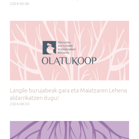
2026-05-06
Langile burujabeak gara eta Maiatzaren Lehena
aldarrikatzen dugu!
2026-04-30