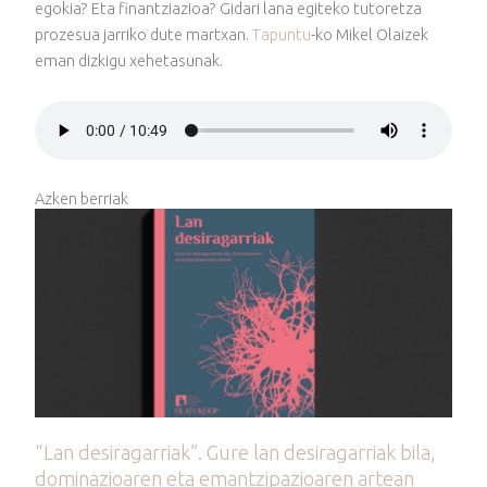
egokia? Eta finantziazioa? Gidari lana egiteko tutoretza
prozesua jarriko dute martxan.
Tapuntu
-ko Mikel Olaizek
eman dizkigu xehetasunak.
Azken berriak
“Lan desiragarriak”. Gure lan desiragarriak bila,
dominazioaren eta emantzipazioaren artean