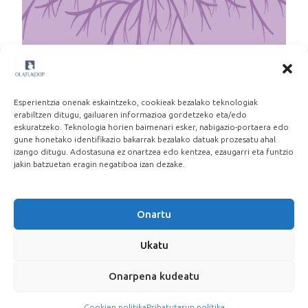
Martxoak 8: Beste lan eredu baten alde
2026-03-06
Esperientzia onenak eskaintzeko, cookieak bezalako teknologiak
erabiltzen ditugu, gailuaren informazioa gordetzeko eta/edo
eskuratzeko. Teknologia horien baimenari esker, nabigazio-portaera edo
gune honetako identifikazio bakarrak bezalako datuak prozesatu ahal
izango ditugu. Adostasuna ez onartzea edo kentzea, ezaugarri eta funtzio
jakin batzuetan eragin negatiboa izan dezake.
Onartu
Ukatu
Onarpena kudeatu
Cookien politika
Pribatutasun politika