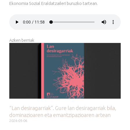
Ekonomia Sozial Eraldatzaileri buruzko tartean.
Azken berriak
“Lan desiragarriak”. Gure lan desiragarriak bila,
dominazioaren eta emantzipazioaren artean
2026-05-06