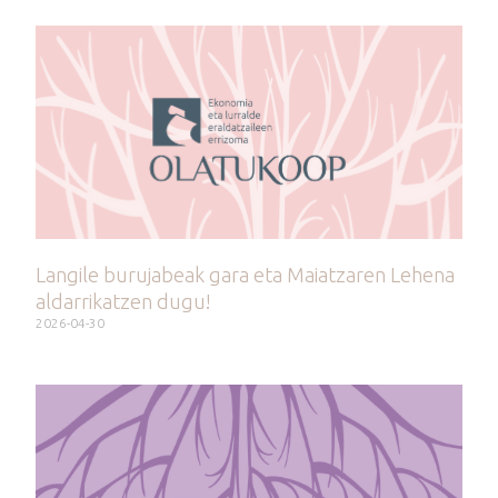
Langile burujabeak gara eta Maiatzaren Lehena
aldarrikatzen dugu!
2026-04-30