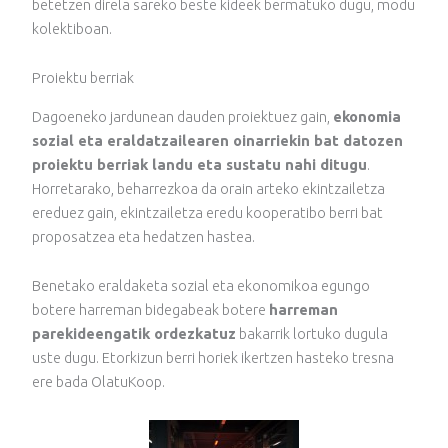
betetzen direla sareko beste kideek bermatuko dugu, modu
kolektiboan.
Proiektu berriak
Dagoeneko jardunean dauden proiektuez gain,
ekonomia
sozial eta eraldatzailearen oinarriekin bat datozen
proiektu berriak landu eta sustatu nahi ditugu
.
Horretarako, beharrezkoa da orain arteko ekintzailetza
ereduez gain, ekintzailetza eredu kooperatibo berri bat
proposatzea eta hedatzen hastea.
Benetako eraldaketa sozial eta ekonomikoa egungo
botere harreman bidegabeak botere
harreman
parekideengatik ordezkatuz
bakarrik lortuko dugula
uste dugu. Etorkizun berri horiek ikertzen hasteko tresna
ere bada OlatuKoop.