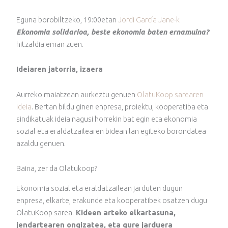
Eguna borobiltzeko, 19:00etan
Jordi García Jan
e
-k
Ekonomia solidarioa, beste ekonomia baten ernamuina?
hitzaldia eman zuen.
Ideiaren jatorria, izaera
Aurreko maiatzean aurkeztu genuen
OlatuKoop sarearen
ideia
. Bertan bildu ginen enpresa, proiektu, kooperatiba eta
sindikatuak ideia nagusi horrekin bat egin eta ekonomia
sozial eta eraldatzailearen bidean lan egiteko borondatea
azaldu genuen.
Baina, zer da Olatukoop?
Ekonomia sozial eta eraldatzailean jarduten dugun
enpresa, elkarte, erakunde eta kooperatibek osatzen dugu
OlatuKoop sarea.
Kideen arteko elkartasuna,
jendartearen ongizatea, eta gure jarduera