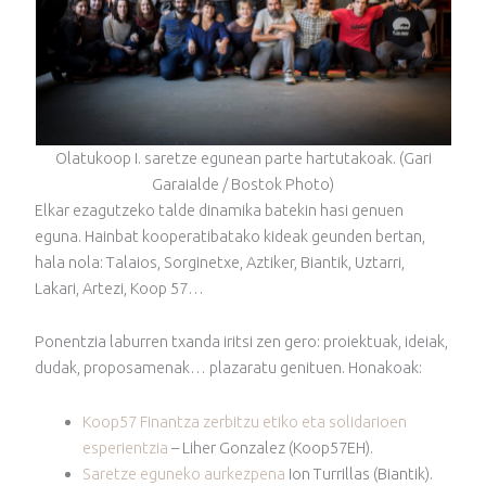
Olatukoop I. saretze egunean parte hartutakoak. (Gari
Garaialde / Bostok Photo)
Elkar ezagutzeko talde dinamika batekin hasi genuen
eguna. Hainbat kooperatibatako kideak geunden bertan,
hala nola: Talaios, Sorginetxe, Aztiker, Biantik, Uztarri,
Lakari, Artezi, Koop 57…
Ponentzia laburren txanda iritsi zen gero: proiektuak, ideiak,
dudak, proposamenak… plazaratu genituen. Honakoak:
Koop57 Finantza zerbitzu etiko eta solidarioen
esperientzia
– Liher Gonzalez (Koop57EH).
Saretze eguneko aurkezpena
Ion Turrillas (Biantik).