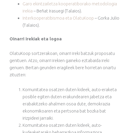
Garo ekintzailetza kooperatiborako metodologia
irekia
– Beñat Irasuegi (Talaios).
Interkooperatibismoa eta OlatuKoop
– Gorka Julio
(Talaios).
Oinarri irekiak eta logoa
OlatuKoop sortzerakoan, oinarri ireki batzuk proposatu
genituen. Atzo, oinarri irekien gaineko eztabaida ireki
genuen. Bertan geunden eragileek bere horretan onartu
zituzten:
Komunitatea osatzen duten kideek, auto-eraketa
posible egiten duten erakundearen jabetza eta
erabakitzeko ahalmen osoa dute, demokrazia
ekonomikoaren eta pertsona bat bozka bat
irizpideei jarraiki.
Komunitatea osatzen duten kideek, auto-
kudeaketarako beharrezkoa informaziora,