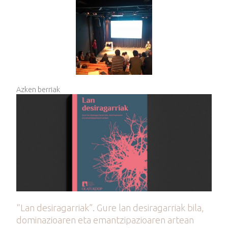
Azken berriak
“Lan desiragarriak”. Gure lan desiragarriak bila,
dominazioaren eta emantzipazioaren artean