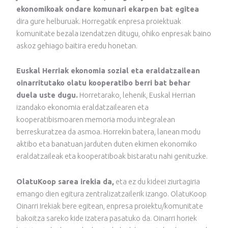
ekonomikoak ondare komunari ekarpen bat egitea
dira gure helburuak. Horregatik enpresa proiektuak
komunitate bezala izendatzen ditugu, ohiko enpresak baino
askoz gehiago baitira eredu honetan.
Euskal Herriak ekonomia sozial eta eraldatzailean
oinarritutako olatu kooperatibo berri bat behar
duela uste dugu.
Horretarako, lehenik, Euskal Herrian
izandako ekonomia eraldatzailearen eta
kooperatibismoaren memoria modu integralean
berreskuratzea da asmoa. Horrekin batera, lanean modu
aktibo eta banatuan jarduten duten ekimen ekonomiko
eraldatzaileak eta kooperatiboak bistaratu nahi genituzke.
OlatuKoop sarea irekia da,
eta ez du kideei ziurtagiria
emango dien egitura zentralizatzailerik izango. OlatuKoop
Oinarri Irekiak bere egitean, enpresa proiektu/komunitate
bakoitza sareko kide izatera pasatuko da. Oinarri horiek