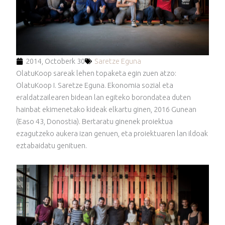
2014, Octoberk 30
Saretze Eguna
OlatuKoop sareak lehen topaketa egin zuen atzo:
OlatuKoop I. Saretze Eguna. Ekonomia sozial eta
eraldatzailearen bidean lan egiteko borondatea duten
hainbat ekimenetako kideak elkartu ginen, 2016 Gunean
(Easo 43, Donostia). Bertaratu ginenek proiektua
ezagutzeko aukera izan genuen, eta proiektuaren lan ildoak
eztabaidatu genituen.