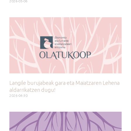
2026-05-06
Langile burujabeak gara eta Maiatzaren Lehena
aldarrikatzen dugu!
2026-04-30