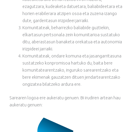
ezagutzara, kudeaketa datuetara, baliabideetara eta
horien erabilerara atzipen osoa eta zuzena izango
dute, gardentasun irizpideei jarraiki.
Komunitateak, beharrezko baliabide guztiekin,
elkartasun pertsonala zein komunitarioa sustatuko
ditu, aberastasun banaketa orekatua eta autonomia
irizpideei jarraiki.
Komunitateak, ondare komuna eta jasangarritasuna
sustatzeko konpromisoa hartuko du, baita bere
komunitatearentzako, inguruko sarearentzako eta
bere ekimenak gauzatzen dituen jendartearentzako
ongizatea bilatzeko ardura ere.
Sarearen logoa ere aukeratu genuen. Bi irudiren artean hau
aukeratu genuen: