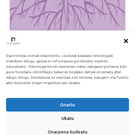
Martxoak 8: Beste lan eredu baten alde
2026-03-06
Esperientzia onenak eskaintzeko, cookieak bezalako teknologiak
erabiltzen ditugu, gailuaren informazioa gordetzeko eta/edo
eskuratzeko. Teknologia horien baimenari esker, nabigazio-portaera edo
gune honetako identifikazio bakarrak bezalako datuak prozesatu ahal
izango ditugu. Adostasuna ez onartzea edo kentzea, ezaugarri eta funtzio
jakin batzuetan eragin negatiboa izan dezake.
Onartu
Ukatu
Onarpena kudeatu