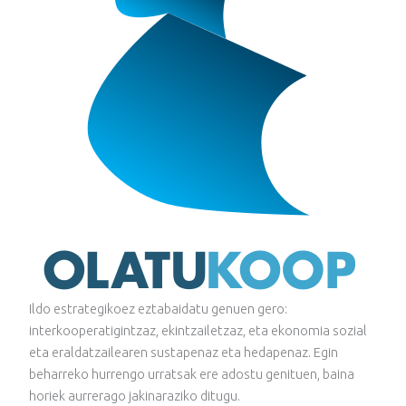
Ildo estrategikoez eztabaidatu genuen gero:
interkooperatigintzaz, ekintzailetzaz, eta ekonomia sozial
eta eraldatzailearen sustapenaz eta hedapenaz. Egin
beharreko hurrengo urratsak ere adostu genituen, baina
horiek aurrerago jakinaraziko ditugu.