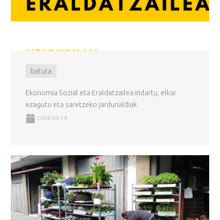
batura
Ekonomia Sozial eta Eraldatzailea indartu, elkar
ezagutu eta saretzeko jardunaldiak
2018-05-14