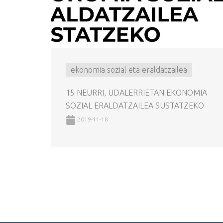
ekonomia sozial eta eraldatzailea
15 NEURRI, UDALERRIETAN EKONOMIA
SOZIAL ERALDATZAILEA SUSTATZEKO
2019-11-18